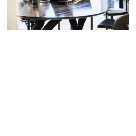
LinkedIn
YouTube
Newsec Online
Newsec in Sweden
Newsec in Finland
Newsec in Norway
Newsec in Denmark
Newsec in Lithuania
Newsec in Estonia
Newsec in Latvia
Slapukų politika
Privatumo politika