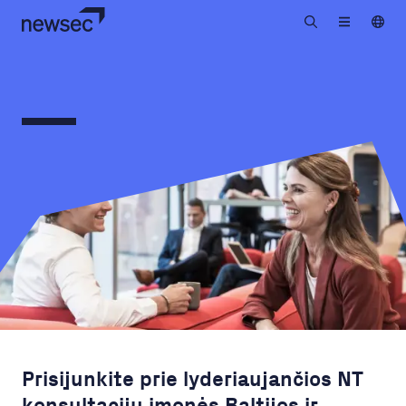
Prisijunkite prie lyderiaujančios NT
konsultacijų įmonės Baltijos ir