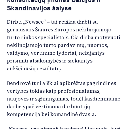
Skandinavijos šalyse
Dirbti „Newsec“ – tai reiškia dirbti su
geriausiais Šiaurės Europos nekilnojamojo
turto rinkos specialistais. Čia dirba motyvuoti
nekilnojamojo turto pardavimų, nuomos,
valdymo, vertinimo lyderiai, nebijantys
prisiimti atsakomybės ir siekiantys
aukščiausių rezultatų.
Bendrovė turi aiškiai apibrėžtas pagrindines
vertybes tokias kaip profesionalumas,
naujovės ir sąžiningumas, todėl kasdieniniame
darbe ypač vertinama darbuotojų
kompetencija bei komandinė dvasia.
„Newsec“ yra pirmoji bendrovė Lietuvoje, kuri